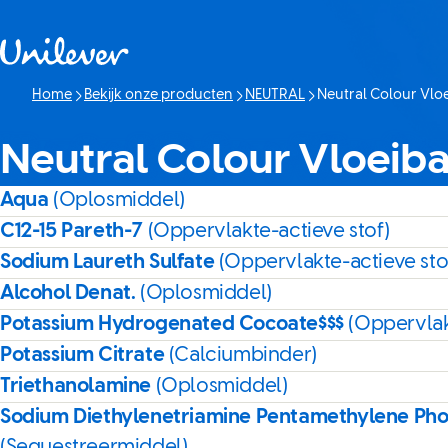
Doorgaan naar Inhoud
Home
Bekijk onze producten
NEUTRAL
Neutral Colour Vlo
Huidige pagina:
Neutral Colour Vloeib
Aqua
(Oplosmiddel)
C12-15 Pareth-7
(Oppervlakte-actieve stof)
Sodium Laureth Sulfate
(Oppervlakte-actieve sto
Alcohol Denat.
(Oplosmiddel)
Potassium Hydrogenated Cocoate$$$
(Oppervlak
Potassium Citrate
(Calciumbinder)
Triethanolamine
(Oplosmiddel)
Sodium Diethylenetriamine Pentamethylene Ph
(Sequestreermiddel)