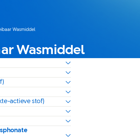
eibaar Wasmiddel
aar Wasmiddel
f)
te-actieve stof)
osphonate