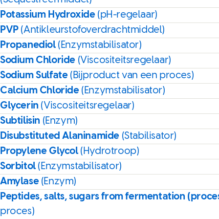
Potassium Hydroxide
(pH-regelaar)
PVP
(Antikleurstofoverdrachtmiddel)
Propanediol
(Enzymstabilisator)
Sodium Chloride
(Viscositeitsregelaar)
Sodium Sulfate
(Bijproduct van een proces)
Calcium Chloride
(Enzymstabilisator)
Glycerin
(Viscositeitsregelaar)
Subtilisin
(Enzym)
Disubstituted Alaninamide
(Stabilisator)
Propylene Glycol
(Hydrotroop)
Sorbitol
(Enzymstabilisator)
Amylase
(Enzym)
Peptides, salts, sugars from fermentation (proce
proces)