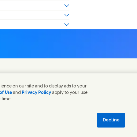
ence on our site and to display ads to your
of Use
and
Privacy Policy
apply to your use
 time.
ivacyverklaring
Sitemap
 new window)
duurzaamheid
Decline