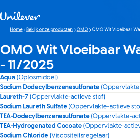
Doorgaan naar Inhoud
Home
Bekijk onze producten
OMO
OMO Wit Vloeibaar Was
Huidige pagina:
OMO Wit Vloeibaar Wa
- 11/2025
Aqua
(Oplosmiddel)
Sodium Dodecylbenzenesulfonate
(Oppervlakte-
Laureth-7
(Oppervlakte-actieve stof)
Sodium Laureth Sulfate
(Oppervlakte-actieve sto
TEA-Dodecylbenzenesulfonate
(Oppervlakte-act
TEA-Hydrogenated Cocoate
(Oppervlakte-actiev
Sodium Chloride
(Viscositeitsregelaar)