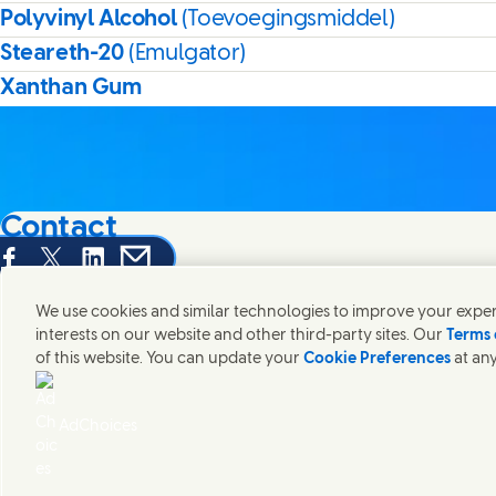
Polyvinyl Alcohol
(Toevoegingsmiddel)
Steareth-20
(Emulgator)
Xanthan Gum
Contact
hare this page on Facebook
Share this page on X
Share this page on Linked In
Share this page on E-mail
Neem contact op met Unilever en onze teams.
We use cookies and similar technologies to improve your experi
interests on our website and other third-party sites. Our
Terms 
Contact ons
of this website. You can update your
Cookie Preferences
at any
Gebruiksvoorwaarden website
Toegankelijkheid
Cookieverklaring
Pr
(Opens in
Cosmetic ingredient database - European Commission
Digitale 
AdChoices
Unilever Nederland