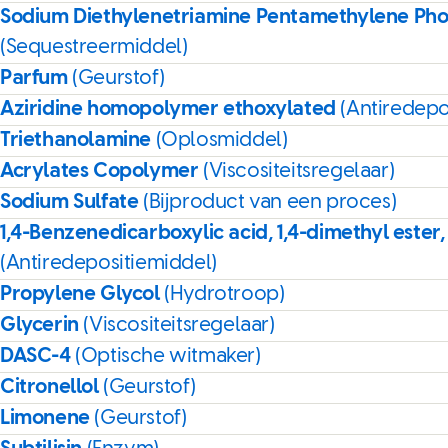
Sodium Diethylenetriamine Pentamethylene Ph
(Sequestreermiddel)
Parfum
(Geurstof)
Aziridine homopolymer ethoxylated
(Antiredepo
Triethanolamine
(Oplosmiddel)
Acrylates Copolymer
(Viscositeitsregelaar)
Sodium Sulfate
(Bijproduct van een proces)
1,4-Benzenedicarboxylic acid, 1,4-dimethyl ester,
(Antiredepositiemiddel)
Propylene Glycol
(Hydrotroop)
Glycerin
(Viscositeitsregelaar)
DASC-4
(Optische witmaker)
Citronellol
(Geurstof)
Limonene
(Geurstof)