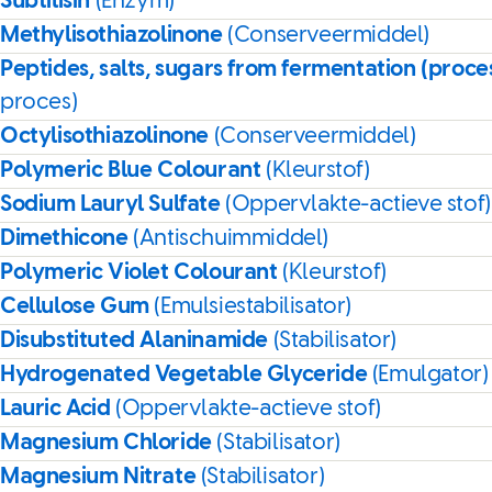
Subtilisin
(Enzym)
Methylisothiazolinone
(Conserveermiddel)
Peptides, salts, sugars from fermentation (proce
proces)
Octylisothiazolinone
(Conserveermiddel)
Polymeric Blue Colourant
(Kleurstof)
Sodium Lauryl Sulfate
(Oppervlakte-actieve stof)
Dimethicone
(Antischuimmiddel)
Polymeric Violet Colourant
(Kleurstof)
Cellulose Gum
(Emulsiestabilisator)
Disubstituted Alaninamide
(Stabilisator)
Hydrogenated Vegetable Glyceride
(Emulgator)
Lauric Acid
(Oppervlakte-actieve stof)
Magnesium Chloride
(Stabilisator)
Magnesium Nitrate
(Stabilisator)