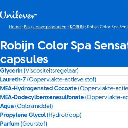
Doorgaan naar Inhoud
Home
Bekijk onze producten
ROBIJN
Robijn Color Spa Sen
Huidige pagina:
Robijn Color Spa Sens
capsules
Glycerin
(Viscositeitsregelaar)
Laureth-7
(Oppervlakte-actieve stof)
MEA-Hydrogenated Cocoate
(Oppervlakte-actie
MEA-Dodecylbenzenesulfonate
(Oppervlakte-act
Aqua
(Oplosmiddel)
Propylene Glycol
(Hydrotroop)
Parfum
(Geurstof)