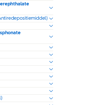
terephthalate
Antiredepositiemiddel)
osphonate
)