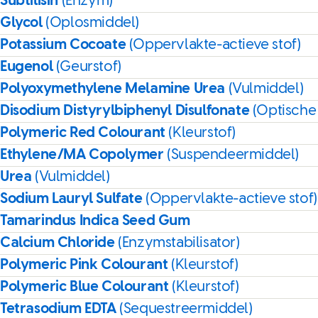
Subtilisin
(Enzym)
Glycol
(Oplosmiddel)
Potassium Cocoate
(Oppervlakte-actieve stof)
Eugenol
(Geurstof)
Polyoxymethylene Melamine Urea
(Vulmiddel)
Disodium Distyrylbiphenyl Disulfonate
(Optische
Polymeric Red Colourant
(Kleurstof)
Ethylene/MA Copolymer
(Suspendeermiddel)
Urea
(Vulmiddel)
Sodium Lauryl Sulfate
(Oppervlakte-actieve stof)
Tamarindus Indica Seed Gum
Calcium Chloride
(Enzymstabilisator)
Polymeric Pink Colourant
(Kleurstof)
Polymeric Blue Colourant
(Kleurstof)
Tetrasodium EDTA
(Sequestreermiddel)