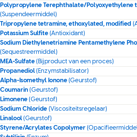
Polypropylene Terephthalate/Polyoxyethylene 
(Suspendeermiddel)
Tripropylene tetramine, ethoxylated, modified
(
Potassium Sulfite
(Antioxidant)
Sodium Diethylenetriamine Pentamethylene Ph
(Sequestreermiddel)
MEA-Sulfate
(Bijproduct van een proces)
Propanediol
(Enzymstabilisator)
Alpha-Isomethyl Ionone
(Geurstof)
Coumarin
(Geurstof)
Limonene
(Geurstof)
Sodium Chloride
(Viscositeitsregelaar)
Linalool
(Geurstof)
Styrene/Acrylates Copolymer
(Opacifieermiddel