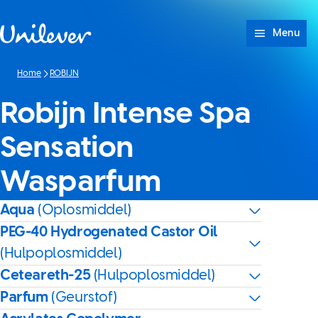
Doorgaan naar Inhoud
Menu
Home
ROBIJN
Robijn Intense Spa
Sensation
Wasparfum
Aqua
(Oplosmiddel)
PEG-40 Hydrogenated Castor Oil
(Hulpoplosmiddel)
Ceteareth-25
(Hulpoplosmiddel)
Parfum
(Geurstof)