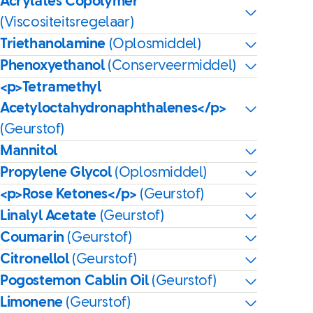
Acrylates Copolymer
(Viscositeitsregelaar)
Triethanolamine
(Oplosmiddel)
Phenoxyethanol
(Conserveermiddel)
<p>Tetramethyl
Acetyloctahydronaphthalenes</p>
(Geurstof)
Mannitol
Propylene Glycol
(Oplosmiddel)
<p>Rose Ketones</p>
(Geurstof)
Linalyl Acetate
(Geurstof)
Coumarin
(Geurstof)
Citronellol
(Geurstof)
Pogostemon Cablin Oil
(Geurstof)
Limonene
(Geurstof)