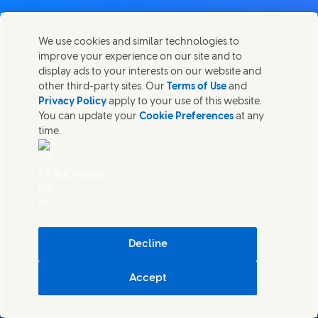
We use cookies and similar technologies to
improve your experience on our site and to
Contact
display ads to your interests on our website and
Deel deze pagina
other third-party sites. Our
Terms of Use
and
Share this page on Facebook
Share this page on X
Share this page on Linked In
Share this page on E-mai
Neem contact op met Unilever en onze teams.
Privacy Policy
apply to your use of this website.
You can update your
Cookie Preferences
at any
time.
Contact ons
Gebruiksvoorwaarden website
AdChoices
Toegankelijkheid
Cookieverklaring
Privacyverklaring
Sitemap
(Opens in
Cosmetic ingredient database - European Commission
Decline
Digitale duurzaamheid
Accept
Unilever Nederland
Cookie-instellingen
© Unilever 2026
()