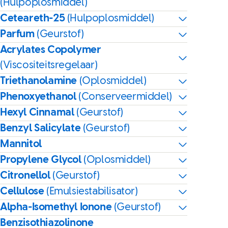
(Hulpoplosmiddel)
Ceteareth-25
(Hulpoplosmiddel)
Parfum
(Geurstof)
Acrylates Copolymer
(Viscositeitsregelaar)
Triethanolamine
(Oplosmiddel)
Phenoxyethanol
(Conserveermiddel)
Hexyl Cinnamal
(Geurstof)
Benzyl Salicylate
(Geurstof)
Mannitol
Propylene Glycol
(Oplosmiddel)
Citronellol
(Geurstof)
Cellulose
(Emulsiestabilisator)
Alpha-Isomethyl Ionone
(Geurstof)
Benzisothiazolinone