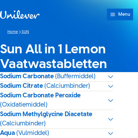
Doorgaan naar Inhoud
Menu
Home
SUN
Sun All in 1 Lemon
Vaatwastabletten
Sodium Carbonate
(Buffermiddel)
Sodium Citrate
(Calciumbinder)
Sodium Carbonate Peroxide
(Oxidatiemiddel)
Sodium Methylglycine Diacetate
(Calciumbinder)
Aqua
(Vulmiddel)