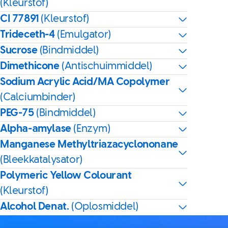
(Kleurstof)
CI 77891
(Kleurstof)
Trideceth-4
(Emulgator)
Sucrose
(Bindmiddel)
Dimethicone
(Antischuimmiddel)
Sodium Acrylic Acid/MA Copolymer
(Calciumbinder)
PEG-75
(Bindmiddel)
Alpha-amylase
(Enzym)
Manganese Methyltriazacyclononane
(Bleekkatalysator)
Polymeric Yellow Colourant
(Kleurstof)
Alcohol Denat.
(Oplosmiddel)