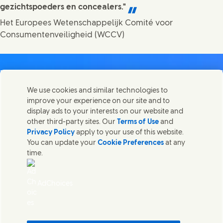
gezichtspoeders en concealers."
Het Europees Wetenschappelijk Comité voor
Consumentenveiligheid (WCCV)
We use cookies and similar technologies to
improve your experience on our site and to
Contact
display ads to your interests on our website and
Deel deze pagina
other third-party sites. Our
Terms of Use
and
Share this page on Facebook
Share this page on X
Share this page on Linked In
Share this page on E-mai
Neem contact op met Unilever en onze teams.
Privacy Policy
apply to your use of this website.
You can update your
Cookie Preferences
at any
time.
Contact ons
Gebruiksvoorwaarden website
AdChoices
Toegankelijkheid
Cookieverklaring
Privacyverklaring
Sitemap